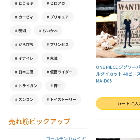
とうらぶ
ヒロアカ
カービィ
プリキュア
呪術
ちいかわ
からぴち
プリンセス
イナイレ
鬼滅
ONE PIECE ジグソ
日本三國
仮面ライダー
ルダイカット 40ピー
MA-D05
トライガン
斉Ψ
スンスン
トイストーリー
数量
カートに入
売れ筋ピックアップ
ゴールデンカムイ ど