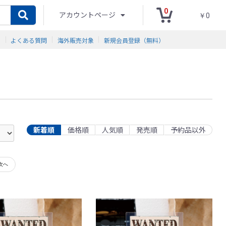
0
アカウントページ
￥0
ド
よくある質問
海外販売対象
新規会員登録（無料）
新着順
価格順
人気順
発売順
予約品以外
次へ