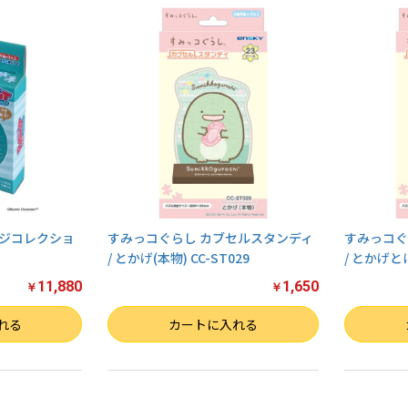
バッジコレクショ
すみっコぐらし カブセルスタンディ
すみっコぐ
/ とかげ(本物) CC-ST029
/ とかげと
11,880
1,650
￥
￥
数量
数量
れる
カートに入れる