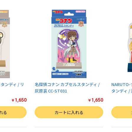
ンディ / リ
名探偵コナン カブセルスタンディ /
NARUTO
灰原哀 CC-ST031
タンディ / 
1,650
1,650
￥
￥
数量
数量
れる
カートに入れる