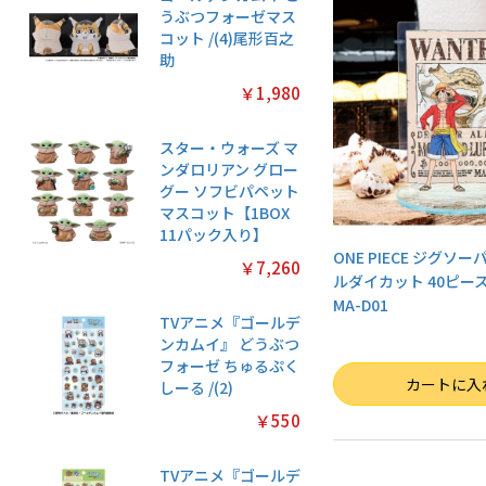
うぶつフォーゼマス
コット /(4)尾形百之
助
￥1,980
スター・ウォーズ マ
ンダロリアン グロー
グー ソフビパペット
マスコット【1BOX
11パック入り】
ONE PIECE ジグソ
￥7,260
ルダイカット 40ピー
MA-D01
TVアニメ『ゴールデ
ンカムイ』 どうぶつ
フォーゼ ちゅるぷく
数量
カートに入
しーる /(2)
￥550
TVアニメ『ゴールデ