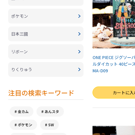
ポケモン
日本三國
リボーン
ONE PIECE ジグソ
ルダイカット 40ピー
りくりゅう
MA-D09
注目の検索キーワード
数量
カートに入
金カム
あんスタ
ポケモン
SW