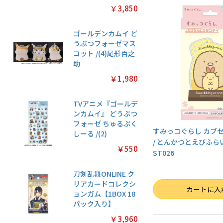
￥3,850
ゴールデンカムイ ど
うぶつフォーゼマス
コット /(4)尾形百之
助
￥1,980
TVアニメ『ゴールデ
ンカムイ』 どうぶつ
フォーゼ ちゅるぷく
すみっコぐらし カブ
しーる /(2)
/ とんかつとえびふらい
￥550
ST026
刀剣乱舞ONLINE ク
リアカードコレクシ
数量
カートに入
ョンガム【1BOX 18
パック入り】
￥3,960