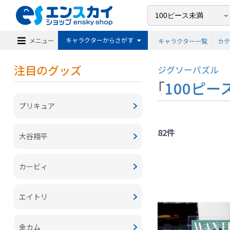
キャラクターからさがす
メニュー
キャラクター一覧
カ
注目のグッズ
ジグソーパズル
「
100ピー
プリキュア
82件
大谷翔平
カービィ
エイトリ
金カム