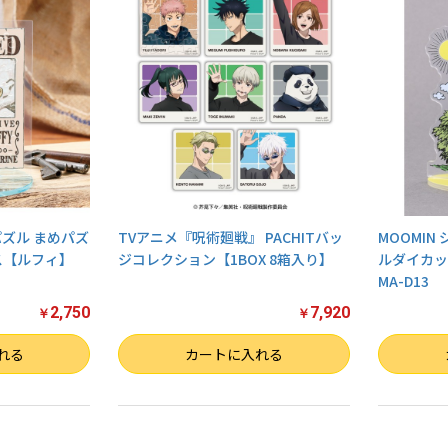
ーパズル まめパズ
TVアニメ『呪術廻戦』 PACHITバッ
MOOMIN
ス【ルフィ】
ジコレクション【1BOX 8箱入り】
ルダイカッ
MA-D13
2,750
7,920
￥
￥
数量
数量
れる
カートに入れる