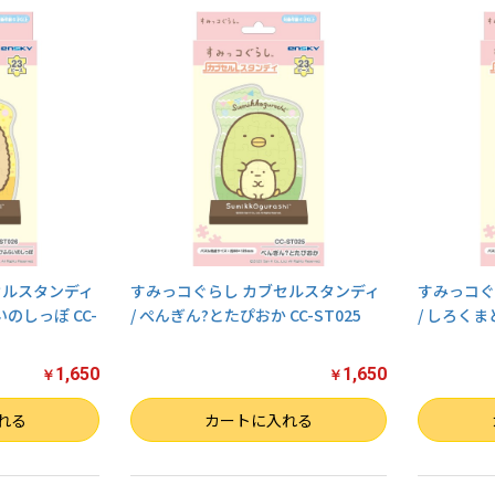
お買い物を続ける
カートへ進む
セルスタンディ
すみっコぐらし カブセルスタンディ
すみっコぐ
のしっぽ CC-
/ ぺんぎん?とたぴおか CC-ST025
/ しろくま
1,650
1,650
￥
￥
数量
数量
れる
カートに入れる