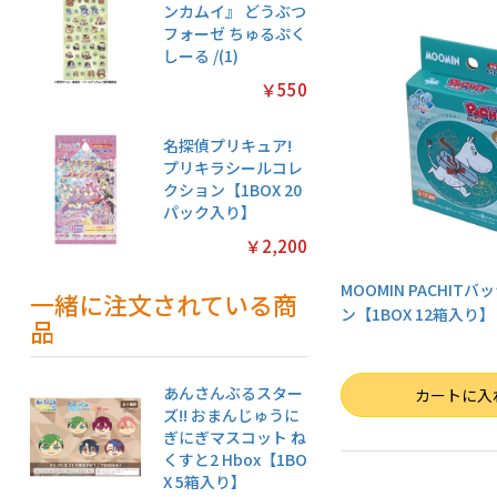
ンカムイ』 どうぶつ
フォーゼ ちゅるぷく
しーる /(1)
￥550
名探偵プリキュア!
プリキラシールコレ
クション【1BOX 20
パック入り】
￥2,200
MOOMIN PACHIT
一緒に注文されている商
ン【1BOX 12箱入り】
品
数量
あんさんぶるスター
カートに入
ズ!! おまんじゅうに
ぎにぎマスコット ね
くすと2 Hbox【1BO
X 5箱入り】