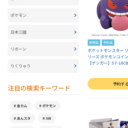
ポケモン
日本三國
新商品
予約品
リボーン
ポケットモンスター 
リーズ ポケモンコインバ
【ゲンガー】ST-16C
りくりゅう
数量
予約す
注目の検索キーワード
金カム
ポケモン
あんスタ
SW