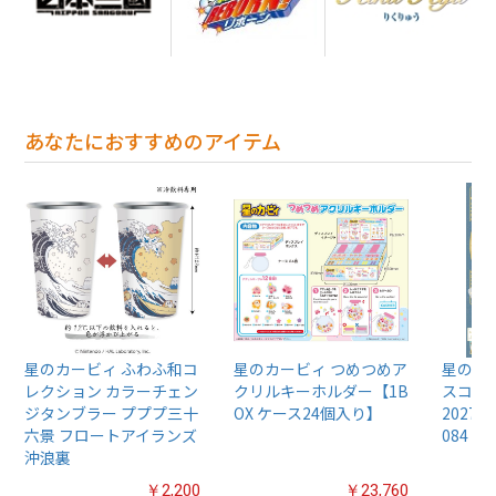
あなたにおすすめのアイテム
星のカービィ ふわふ和コ
星のカービィ つめつめア
星のカー
レクション カラーチェン
クリルキーホルダー【1B
スコー
ジタンブラー プププ三十
OX ケース24個入り】
2027年
六景 フロートアイランズ
084
沖浪裏
￥2,200
￥23,760