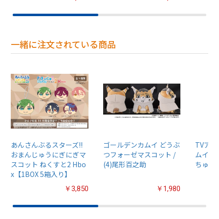
一緒に注文されている商品
あんさんぶるスターズ!!
ゴールデンカムイ どうぶ
TVア
おまんじゅうにぎにぎマ
つフォーゼマスコット /
ムイ』
スコット ねくすと2 Hbo
(4)尾形百之助
ちゅるぷ
x【1BOX 5箱入り】
￥3,850
￥1,980