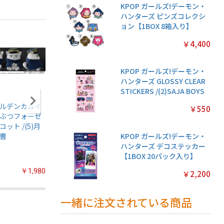
KPOP ガールズ!デーモン・
ハンターズ ピンズコレクシ
ョン【1BOX 8箱入り】
￥4,400
KPOP ガールズ!デーモン・
ハンターズ GLOSSY CLEAR
STICKERS /(2)SAJA BOYS
ルデンカムイ
アニメ『僕のヒー
ちいかわ あつめて
ちいかわ
￥550
ぶつフォーゼ
ローアカデミア』
シールガム
クリアカ
コット /(5)月
ちみけもますこっ
4【1BOX 20パック
クション
曹
と /(7)轟焦凍
入り】
常版◆【1
KPOP ガールズ!デーモン・
パック入
ハンターズ デコステッカー
【1BOX 20パック入り】
￥1,980
￥2,200
￥2,200
￥2,200
一緒に注文されている商品