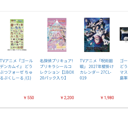
TVアニメ『ゴール
名探偵プリキュア!
TVアニメ「呪術廻
ゴー
デンカムイ』 どう
プリキラシールコ
戦」 2027年壁掛け
どう
ぶつフォーゼ ちゅ
レクション【1BOX
カレンダー 27CL-
マス
るぷくしーる /(1)
20パック入り】
019
島軍
￥550
￥2,200
￥1,980