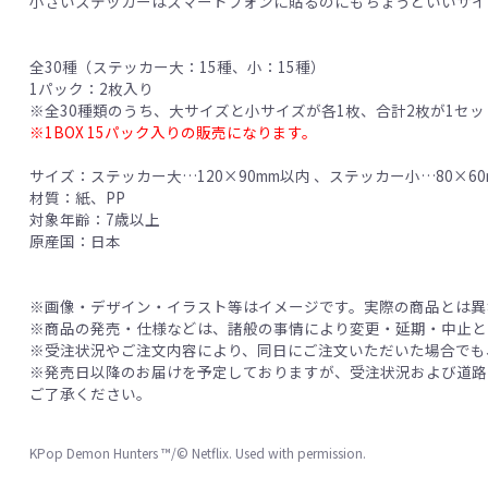
小さいステッカーはスマートフォンに貼るのにもちょうどいいサイ
全30種（ステッカー大：15種、小：15種）
1パック：2枚入り
※全30種類のうち、大サイズと小サイズが各1枚、合計2枚が1セ
※1BOX 15パック入りの販売になります。
サイズ：ステッカー大…120×90mm以内 、ステッカー小…80×
材質：紙、PP
対象年齢：7歳以上
原産国：日本
※画像・デザイン・イラスト等はイメージです。実際の商品とは異
※商品の発売・仕様などは、諸般の事情により変更・延期・中止と
※受注状況やご注文内容により、同日にご注文いただいた場合でも
※発売日以降のお届けを予定しておりますが、受注状況および道路
ご了承ください。
KPop Demon Hunters ™/© Netflix. Used with permission.