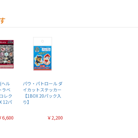
す
ss(ヘル
パウ・パトロール ダ
トラベ
イカットステッカー
コレク
【1BOX 20パック入
 12パ
り】
￥6,600
￥2,200