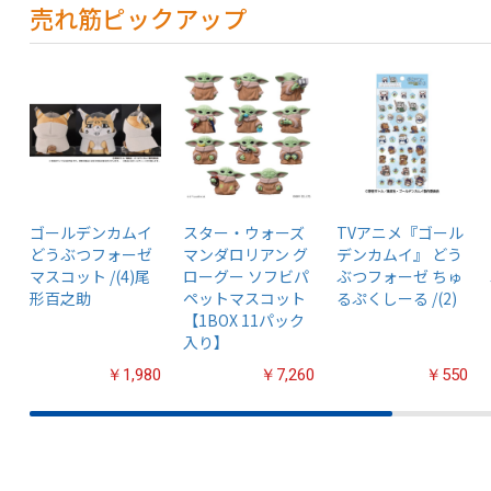
売れ筋ピックアップ
ゴールデンカムイ
スター・ウォーズ
TVアニメ『ゴール
どうぶつフォーゼ
マンダロリアン グ
デンカムイ』 どう
マスコット /(4)尾
ローグー ソフビパ
ぶつフォーゼ ちゅ
形百之助
ペットマスコット
るぷくしーる /(2)
【1BOX 11パック
入り】
￥1,980
￥7,260
￥550