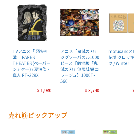
TVアニメ「呪術廻
アニメ「鬼滅の刃」
mofusand
戦」 PAPER
ジグソーパズル1000
花壇 クロッ
THEATER(ペーパー
ピース【劇場版「鬼
ク / Winter
シアター) / 夏油傑・
滅の刃」無限城編 コ
真人 PT-229X
ラージュ】1000T-
566
￥1,980
￥3,740
売れ筋ピックアップ