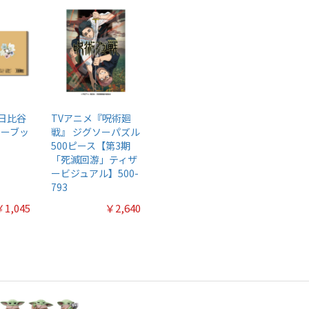
×日比谷
TVアニメ『呪術廻
キーブッ
戦』 ジグソーパズル
500ピース【第3期
「死滅回游」ティザ
ービジュアル】500-
793
￥1,045
￥2,640