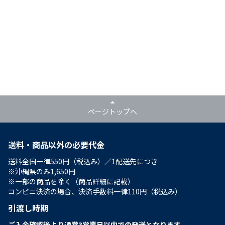
ページトップへ
送料・商品以外の必要代金
送料全国一律550円（税込み）／1配送先につき
※沖縄県のみ1,650円
※一部の商品を除く（商品詳細に記載）
コンビニ決済の場合、決済手数料一律110円（税込み）
引渡し時期
ご入金確認後より通常3営業日以内での発送となります。