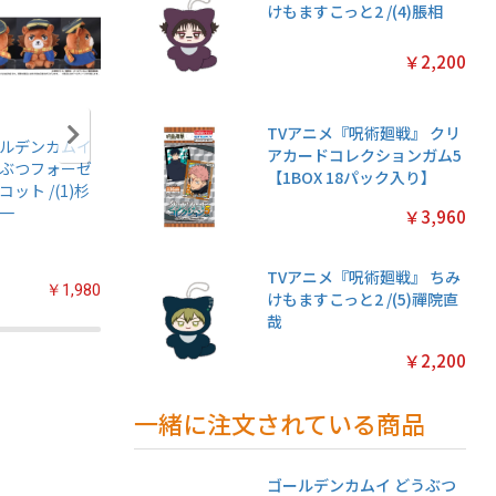
けもますこっと2 /(4)脹相
￥2,200
TVアニメ『呪術廻戦』 クリ
ルデンカムイ
アニメ『僕のヒー
名探偵プリキュア!
ちいかわ
アカードコレクションガム5
ぶつフォーゼ
ローアカデミア』
プリキラシールコ
クリアカ
【1BOX 18パック入り】
コット /(1)杉
ちみけもますこっ
レクション【1BOX
クション
一
と /(7)轟焦凍
20パック入り】
常版◆【1
￥3,960
パック入
TVアニメ『呪術廻戦』 ちみ
￥1,980
￥2,200
￥2,200
けもますこっと2 /(5)禪院直
哉
￥2,200
一緒に注文されている商品
ゴールデンカムイ どうぶつ