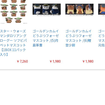
スター・ウォーズ
ゴールデンカムイ
ゴールデンカムイ
ゴー
マンダロリアン グ
どうぶつフォーゼ
どうぶつフォーゼ
どう
ローグー ソフビパ
マスコット /(5)月
マスコット /(6)鯉
マス
ペットマスコット
島軍曹
登少尉
元佐
【1BOX 11パック
入り】
￥7,260
￥1,980
￥1,980