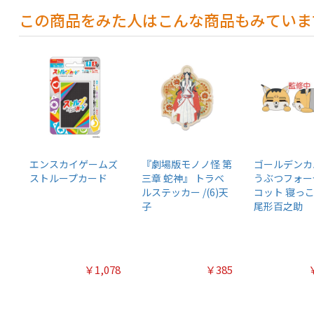
この商品をみた人はこんな商品もみていま
エンスカイゲームズ
『劇場版モノノ怪 第
ゴールデンカ
ストループカード
三章 蛇神』 トラベ
うぶつフォー
ルステッカー /(6)天
コット 寝っころ
子
尾形百之助
￥1,078
￥385