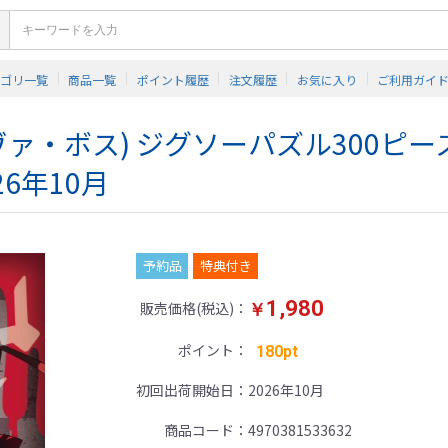
テゴリ一覧
商品一覧
ポイント履歴
注文履歴
お気に入り
ご利用ガイ
ヘルヴァ・ボス) ジグソーパズル300ピー
026年10月
予約品
特典付き
1,980
販売価格(税込)
￥
ポイント
180pt
初回出荷開始日
2026年10月
商品コード
4970381533632