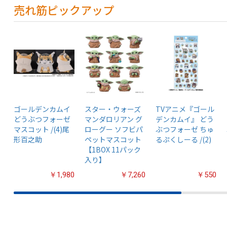
売れ筋ピックアップ
ゴールデンカムイ
スター・ウォーズ
TVアニメ『ゴール
どうぶつフォーゼ
マンダロリアン グ
デンカムイ』 どう
マスコット /(4)尾
ローグー ソフビパ
ぶつフォーゼ ちゅ
形百之助
ペットマスコット
るぷくしーる /(2)
【1BOX 11パック
入り】
￥1,980
￥7,260
￥550