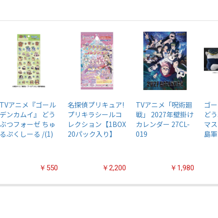
TVアニメ『ゴール
名探偵プリキュア!
TVアニメ「呪術廻
ゴー
デンカムイ』 どう
プリキラシールコ
戦」 2027年壁掛け
どう
ぶつフォーゼ ちゅ
レクション【1BOX
カレンダー 27CL-
マス
るぷくしーる /(1)
20パック入り】
019
島軍
￥550
￥2,200
￥1,980