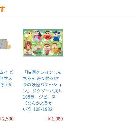
す
ムイ ど
『映画クレヨンしん
ゼマス
ちゃん 奇々怪々!オ
 /(6)
ラの妖怪バケ～ショ
ン』 ジグソーパズル
108ラージピース
【なんかようか
い?】108-L932
￥2,530
￥1,980