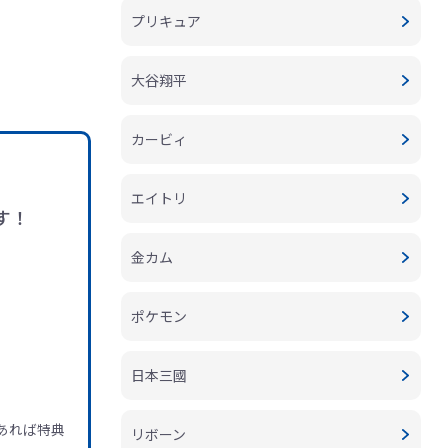
プリキュア
大谷翔平
カービィ
エイトリ
す！
金カム
ポケモン
日本三國
あれば特典
リボーン