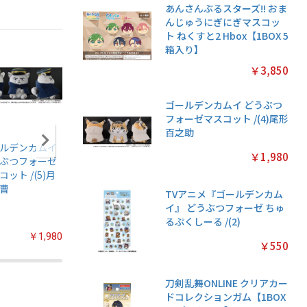
あんさんぶるスターズ!! おま
んじゅうにぎにぎマスコッ
ト ねくすと2 Hbox【1BOX 5
箱入り】
￥3,850
ゴールデンカムイ どうぶつ
フォーゼマスコット /(4)尾形
百之助
ルデンカムイ
アニメ『僕のヒー
ちいかわ あつめて
ちいかわ
￥1,980
ぶつフォーゼ
ローアカデミア』
シールガム
クリアカ
コット /(5)月
ちみけもますこっ
4【1BOX 20パック
クション
曹
と /(7)轟焦凍
入り】
常版◆【1
TVアニメ『ゴールデンカム
パック入
イ』 どうぶつフォーゼ ちゅ
るぷくしーる /(2)
￥1,980
￥2,200
￥2,200
￥550
刀剣乱舞ONLINE クリアカー
ドコレクションガム【1BOX