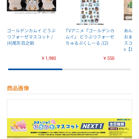
ゴールデンカムイ どうぶ
TVアニメ『ゴールデンカ
あんさん
つフォーゼマスコット /
ムイ』 どうぶつフォーゼ
おまん
(4)尾形百之助
ちゅるぷくしーる /(2)
スコット
x【1B
￥1,980
￥550
商品画像