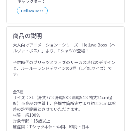
キャラクター
Helluva Boss
商品の説明
大人向けアニメーション・シリーズ「Helluva Boss（ヘ
ルヴァ・ボス）」より、Tシャツが登場！
子供時代のブリッツとフィズのサーカス時代のデザイン
と、ルールーランドデザインの2柄（L／XLサイズ）で
す。
全2種
サイズ：XL（身丈77×身幅58×肩幅54×袖丈24cm程
度）※商品の性質上、各採寸箇所実寸より約±2cmは誤
差の許容範囲とさせていただきます。
材質：綿100％
対象年齢：15歳以上
原産国：Tシャツ本体…中国、印刷…日本