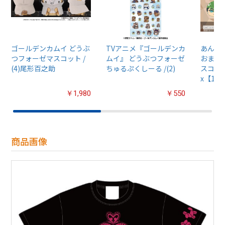
ゴールデンカムイ どうぶ
TVアニメ『ゴールデンカ
あんさん
つフォーゼマスコット /
ムイ』 どうぶつフォーゼ
おまん
(4)尾形百之助
ちゅるぷくしーる /(2)
スコット
x【1B
￥1,980
￥550
商品画像