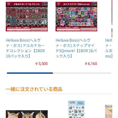
Helluva Boss(ヘルヴ
Helluva Boss(ヘルヴ
Hellu
ァ・ボス) アルカナカー
ァ・ボス) スナップマイ
ァ・ボ
ドコレクション【1BOX
ドSQmore!【1BOX 16パ
ル300ピ
10パック入り】
ック入り】
oss】3
￥5,500
￥6,160
一緒に注文されている商品