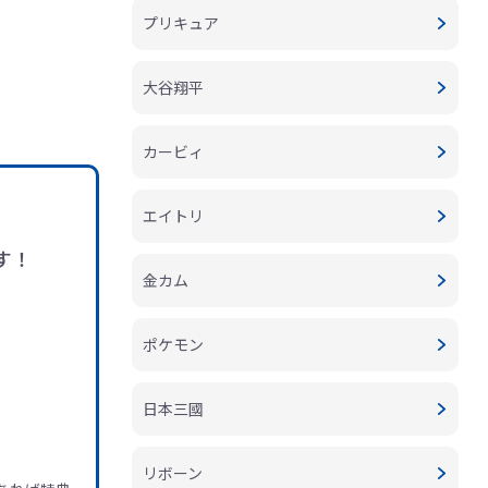
プリキュア
大谷翔平
カービィ
エイトリ
す！
金カム
ポケモン
日本三國
リボーン