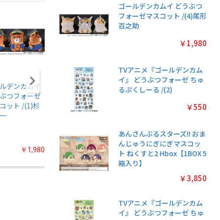
ゴールデンカムイ どうぶつ
フォーゼマスコット /(4)尾形
百之助
￥1,980
TVアニメ『ゴールデンカム
イ』 どうぶつフォーゼ ちゅ
ルデンカムイ
アニメ『僕のヒー
名探偵プリキュア!
ちいかわ
るぷくしーる /(2)
ぶつフォーゼ
ローアカデミア』
プリキラシールコ
クリアカ
コット /(1)杉
ちみけもますこっ
レクション【1BOX
クション
￥550
一
と /(7)轟焦凍
20パック入り】
常版◆【1
パック入
あんさんぶるスターズ!! おま
んじゅうにぎにぎマスコッ
￥1,980
￥2,200
￥2,200
ト ねくすと2 Hbox【1BOX 5
箱入り】
￥3,850
TVアニメ『ゴールデンカム
イ』 どうぶつフォーゼ ちゅ