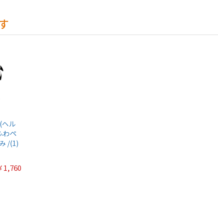
す
ss(ヘル
ふわペ
/(1)
￥1,760