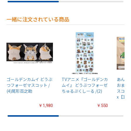
一緒に注文されている商品
ゴールデンカムイ どうぶ
TVアニメ『ゴールデンカ
あんさん
つフォーゼマスコット /
ムイ』 どうぶつフォーゼ
おまん
(4)尾形百之助
ちゅるぷくしーる /(2)
スコット
x【1B
￥1,980
￥550