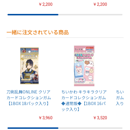
￥2,200
￥2,200
一緒に注文されている商品
刀剣乱舞ONLINE クリア
ちいかわ キラキラクリア
ちいか
カードコレクションガム
カードコレクションガム
ガム4【
【1BOX 18パック入り】
◆通常版◆【1BOX 16パ
入り】
ック入り】
￥3,960
￥3,520