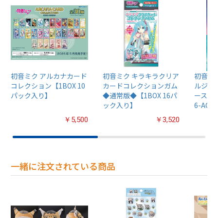
初音ミク アルカナカード
初音ミク キラキラクリア
初音ミ
コレクション【1BOX 10
カードコレクションガム
ルジグ
パック入り】
◆通常版◆【1BOX 16パ
ース【Tu
ック入り】
6-AC80
￥5,500
￥3,520
一緒に注文されている商品