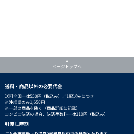
ページトップへ
送料・商品以外の必要代金
送料全国一律550円（税込み）／1配送先につき
※沖縄県のみ1,650円
※一部の商品を除く（商品詳細に記載）
コンビニ決済の場合、決済手数料一律110円（税込み）
引渡し時期
ご入金確認後より通常3営業日以内での発送となります。