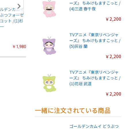
ーズ』 ちみけもますこっと /
(4)三途 春千夜
ルデンカムイ
アニメ『僕のヒー
名探偵プリキュア!
ちいかわ
ぶつフォーゼ
ローアカデミア』
プリキラシールコ
クリアカ
￥2,200
コット /(1)杉
ちみけもますこっ
レクション【1BOX
クション
一
と /(7)轟焦凍
20パック入り】
常版◆【1
パック入
TVアニメ『東京リベンジャ
ーズ』 ちみけもますこっと /
(5)灰谷 蘭
￥1,980
￥2,200
￥2,200
￥2,200
TVアニメ『東京リベンジャ
ーズ』 ちみけもますこっと /
(1)花垣 武道
￥2,200
一緒に注文されている商品
ゴールデンカムイ どうぶつ