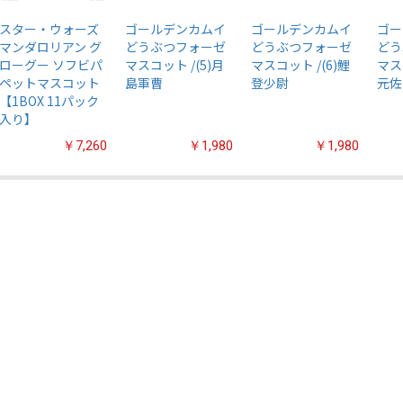
スター・ウォーズ
ゴールデンカムイ
ゴールデンカムイ
ゴー
マンダロリアン グ
どうぶつフォーゼ
どうぶつフォーゼ
どう
ローグー ソフビパ
マスコット /(5)月
マスコット /(6)鯉
マス
ペットマスコット
島軍曹
登少尉
元佐
【1BOX 11パック
入り】
￥7,260
￥1,980
￥1,980