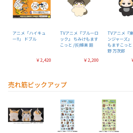
アニメ「ハイキュ
TVアニメ『ブルーロ
TVアニメ『
ー!!」 ドブル
ック』 ちみけもます
ンジャーズ』
こっと /(6)蜂楽 廻
もますこっと /
野 万次郎
￥2,420
￥2,200
売れ筋ピックアップ