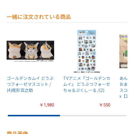
一緒に注文されている商品
ゴールデンカムイ どうぶ
TVアニメ『ゴールデンカ
あんさん
つフォーゼマスコット /
ムイ』 どうぶつフォーゼ
おまん
(4)尾形百之助
ちゅるぷくしーる /(2)
スコット
x【1B
￥1,980
￥550
商品画像