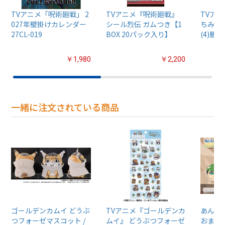
TVアニメ「呪術廻戦」 2
TVアニメ『呪術廻戦』
TVア
027年壁掛けカレンダー
シール烈伝 ガムつき【1
ちみけも
27CL-019
BOX 20パック入り】
(4)脹相
￥1,980
￥2,200
一緒に注文されている商品
ゴールデンカムイ どうぶ
TVアニメ『ゴールデンカ
あんさん
つフォーゼマスコット /
ムイ』 どうぶつフォーゼ
おまん