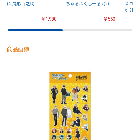
(4)尾形百之助
ちゅるぷくしーる /(2)
スコット
x【1B
￥1,980
￥550
商品画像