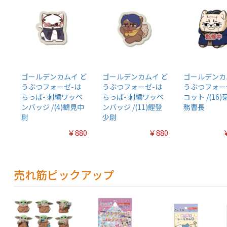
ゴールデンカムイ ど
ゴールデンカムイ ど
ゴールデンカ
うぶつフォーゼ-は
うぶつフォーゼ-は
うぶつフォー
らっぱ- 刺繍ワッペ
らっぱ- 刺繍ワッペ
コット /(16
ンバッジ /(4)鶴見中
ンバッジ /(11)鯉登
務曹長
尉
少尉
￥880
￥880
売れ筋ピックアップ