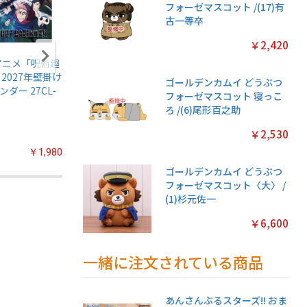
フォーゼマスコット /(17)有
古一等卒
￥2,420
アニメ「呪術廻
名探偵プリキュア!
ちいかわ マグネッ
鬼滅の刃
 2027年壁掛け
キラキラトレーデ
トコレクションガ
伝5 ガ
ゴールデンカムイ どうぶつ
ンダー 27CL-
ィングコレクショ
ム2【1BOX 14パッ
【1BOX
フォーゼマスコット 寝っこ
ン2 ガムつき
ク入り】
入り】
ろ /(6)尾形百之助
【1BOX 20パック
入り】
￥2,530
￥1,980
￥2,200
￥3,080
ゴールデンカムイ どうぶつ
フォーゼマスコット〈大〉 /
(1)杉元佐一
￥6,600
一緒に注文されている商品
あんさんぶるスターズ!! おま