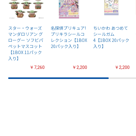
スター・ウォーズ
名探偵プリキュア!
ちいかわ あつめて
マンダロリアン グ
プリキラシールコ
シールガム
ローグー ソフビパ
レクション【1BOX
4【1BOX 20パック
ペットマスコット
20パック入り】
入り】
【1BOX 11パック
入り】
￥7,260
￥2,200
￥2,200