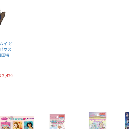
ムイ ど
ゼマス
)菊田特
￥2,420