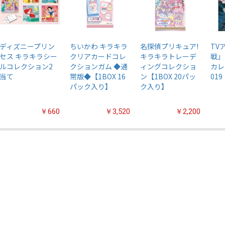
ディズニープリン
ちいかわ キラキラ
名探偵プリキュア!
TV
セス キラキラシー
クリアカードコレ
キラキラトレーデ
戦」
ルコレクション2
クションガム ◆通
ィングコレクショ
カレ
当て
常版◆【1BOX 16
ン【1BOX 20パッ
019
パック入り】
ク入り】
￥660
￥3,520
￥2,200