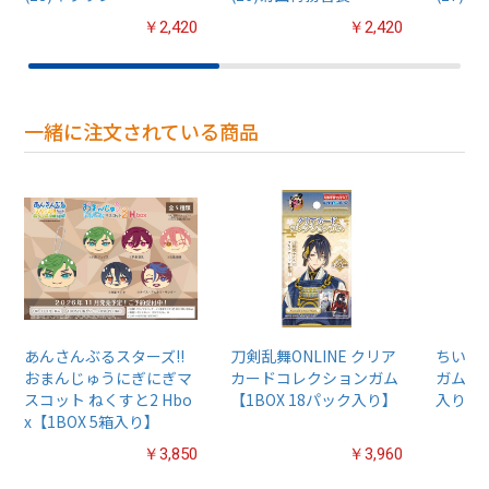
￥2,420
￥2,420
一緒に注文されている商品
あんさんぶるスターズ!!
刀剣乱舞ONLINE クリア
ちいか
おまんじゅうにぎにぎマ
カードコレクションガム
ガム4【
スコット ねくすと2 Hbo
【1BOX 18パック入り】
入り】
x【1BOX 5箱入り】
￥3,850
￥3,960