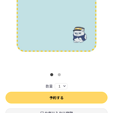
数量
1
予約する