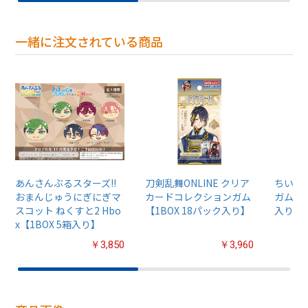
一緒に注文されている商品
あんさんぶるスターズ!!
刀剣乱舞ONLINE クリア
ちいか
おまんじゅうにぎにぎマ
カードコレクションガム
ガム4【
スコット ねくすと2 Hbo
【1BOX 18パック入り】
入り】
x【1BOX 5箱入り】
￥3,850
￥3,960