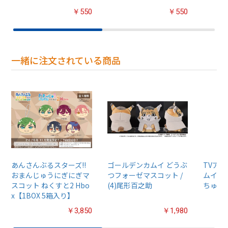
￥550
￥550
一緒に注文されている商品
あんさんぶるスターズ!!
ゴールデンカムイ どうぶ
TVア
おまんじゅうにぎにぎマ
つフォーゼマスコット /
ムイ』
スコット ねくすと2 Hbo
(4)尾形百之助
ちゅるぷ
x【1BOX 5箱入り】
￥3,850
￥1,980