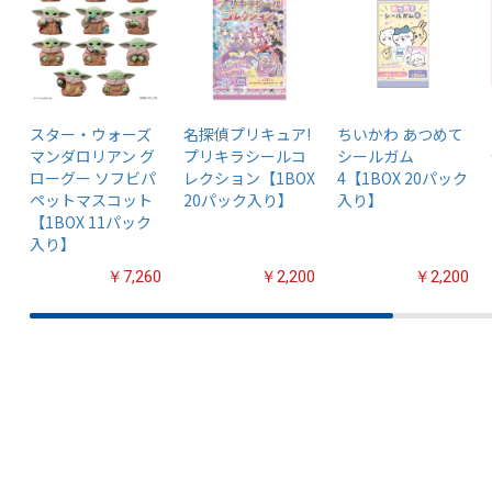
スター・ウォーズ
名探偵プリキュア!
ちいかわ あつめて
マンダロリアン グ
プリキラシールコ
シールガム
ローグー ソフビパ
レクション【1BOX
4【1BOX 20パック
ペットマスコット
20パック入り】
入り】
【1BOX 11パック
入り】
￥7,260
￥2,200
￥2,200