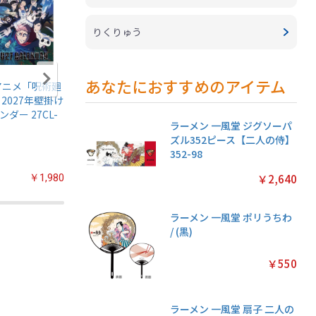
りくりゅう
あなたにおすすめのアイテム
アニメ「呪術廻
名探偵プリキュア!
ちいかわ マグネッ
鬼滅の刃
 2027年壁掛け
キラキラトレーデ
トコレクションガ
伝5 ガ
ンダー 27CL-
ィングコレクショ
ム2【1BOX 14パッ
【1BOX
ラーメン 一風堂 ジグソーパ
ン2 ガムつき
ク入り】
入り】
ズル352ピース【二人の侍】
【1BOX 20パック
352-98
入り】
￥2,640
￥1,980
￥2,200
￥3,080
ラーメン 一風堂 ポリうちわ
/ (黒)
￥550
ラーメン 一風堂 扇子 二人の