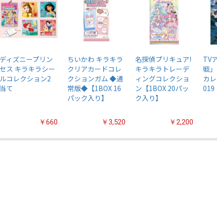
ディズニープリン
ちいかわ キラキラ
名探偵プリキュア!
TV
セス キラキラシー
クリアカードコレ
キラキラトレーデ
戦」
ルコレクション2
クションガム ◆通
ィングコレクショ
カレ
当て
常版◆【1BOX 16
ン【1BOX 20パッ
019
パック入り】
ク入り】
￥660
￥3,520
￥2,200