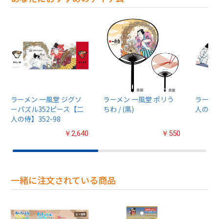
ラーメン 一風堂 ジグソ
ラーメン 一風堂 ポリう
ラーメン
ーパズル352ピース【二
ちわ / (黒)
人の侍
人の侍】352-98
￥2,640
￥550
一緒に注文されている商品