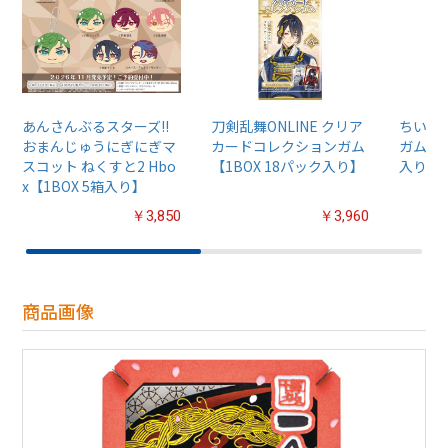
あんさんぶるスターズ!!
刀剣乱舞ONLINE クリア
ちいか
おまんじゅうにぎにぎマ
カードコレクションガム
ガム4【
スコット ねくすと2 Hbo
【1BOX 18パック入り】
入り】
x【1BOX 5箱入り】
￥3,850
￥3,960
商品画像