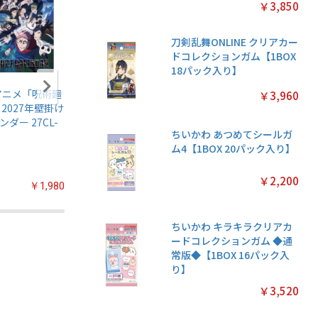
￥3,850
刀剣乱舞ONLINE クリアカー
ドコレクションガム【1BOX
18パック入り】
アニメ「呪術廻
名探偵プリキュア!
ちいかわ マグネッ
鬼滅の刃
￥3,960
 2027年壁掛け
キラキラトレーデ
トコレクションガ
伝5 ガ
ンダー 27CL-
ィングコレクショ
ム2【1BOX 14パッ
【1BOX
ちいかわ あつめてシールガ
ン2 ガムつき
ク入り】
入り】
ム4【1BOX 20パック入り】
【1BOX 20パック
入り】
￥2,200
￥1,980
￥2,200
￥3,080
ちいかわ キラキラクリアカ
ードコレクションガム ◆通
常版◆【1BOX 16パック入
り】
￥3,520