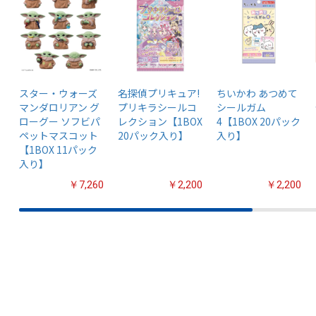
スター・ウォーズ
名探偵プリキュア!
ちいかわ あつめて
マンダロリアン グ
プリキラシールコ
シールガム
ローグー ソフビパ
レクション【1BOX
4【1BOX 20パック
ペットマスコット
20パック入り】
入り】
【1BOX 11パック
入り】
￥7,260
￥2,200
￥2,200