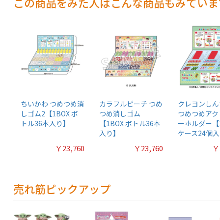
この商品をみた人はこんな商品もみていま
ちいかわ つめつめ消
カラフルピーチ つめ
クレヨンしん
しゴム2【1BOX ボ
つめ消しゴム
つめつめアク
トル36本入り】
【1BOX ボトル36本
ーホルダー【1
入り】
ケース24個
￥23,760
￥23,760
￥
売れ筋ピックアップ