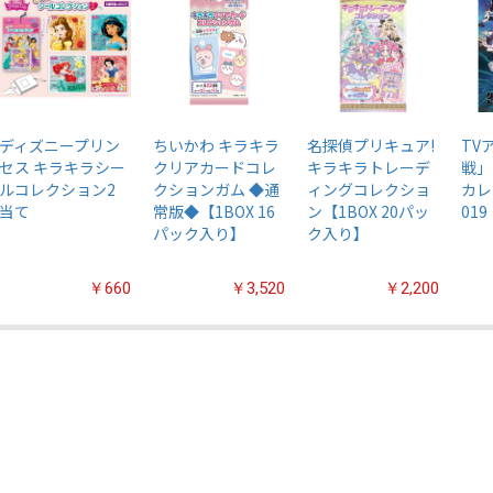
ディズニープリン
ちいかわ キラキラ
名探偵プリキュア!
TV
セス キラキラシー
クリアカードコレ
キラキラトレーデ
戦」
ルコレクション2
クションガム ◆通
ィングコレクショ
カレ
当て
常版◆【1BOX 16
ン【1BOX 20パッ
019
パック入り】
ク入り】
￥660
￥3,520
￥2,200