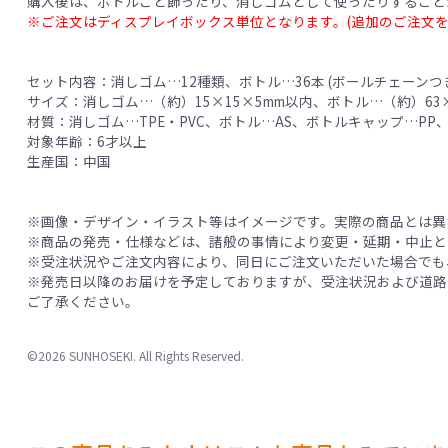
購入後は、ボトルごと飾ったり、消しゴムとして使ったりすること
※ご注文はディスプレイボックス単位となります。(追加のご注文を
セット内容：消しゴム…12種類、ボトル…36本 (ボールチェーンつ
サイズ：消しゴム…（約）15×15×5mm以内、ボトル…（約）63×Φ
材質：消しゴム…TPE・PVC、ボトル…AS、ボトルキャップ…PP
対象年齢：6才以上
生産国：中国
※画像・デザイン・イラスト等はイメージです。実際の商品とは異
※商品の発売・仕様などは、諸般の事情により変更・延期・中止と
※受注状況やご注文内容により、同日にご注文いただいた場合でも
※発売日以降のお届けを予定しておりますが、受注状況および道路
ご了承ください。
©2026 SUNHOSEKI. All Rights Reserved.