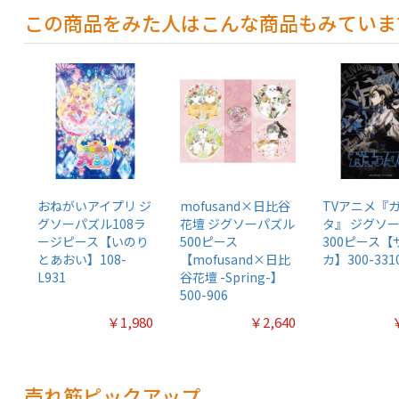
この商品をみた人はこんな商品もみていま
おねがいアイプリ ジ
mofusand×日比谷
TVアニメ『
グソーパズル108ラ
花壇 ジグソーパズル
タ』 ジグソ
ージピース【いのり
500ピース
300ピース【
とあおい】108-
【mofusand×日比
カ】300-331
L931
谷花壇 -Spring-】
500-906
￥1,980
￥2,640
売れ筋ピックアップ