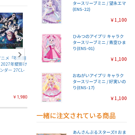
タースリーブミニ / 望永エマ
(ENS-22)
￥1,100
ひみつのアイプリ キャラク
タースリーブミニ / 青空ひま
り(ENS-01)
アニメ「呪術廻
名探偵プリキュア!
ちいかわ マグネッ
鬼滅の刃
￥1,100
 2027年壁掛け
キラキラトレーデ
トコレクションガ
伝5 ガ
ンダー 27CL-
ィングコレクショ
ム2【1BOX 14パッ
【1BOX
おねがいアイプリ キャラク
ン2 ガムつき
ク入り】
入り】
タースリーブミニ / 好実いの
【1BOX 20パック
り(ENS-17)
入り】
￥1,980
￥2,200
￥3,080
￥1,100
一緒に注文されている商品
あんさんぶるスターズ!! おま