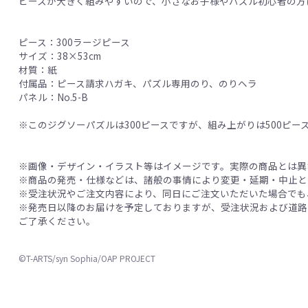
ピースが大きく組みやすいので、小さなお子様やパズル初心者の方
ピース：300ラージピース
サイズ：38×53cm
材質：紙
付属品：ピース請求ハガキ、パズル専用のり、のりヘラ
パネル：No.5-B
※このジグソーパズルは300ピースですが、組み上がりは500ピースサ
※画像・デザイン・イラスト等はイメージです。実際の商品とは異
※商品の発売・仕様などは、諸般の事情により変更・延期・中止と
※受注状況やご注文内容により、同日にご注文いただいた場合でも
※発売日以降のお届けを予定しておりますが、受注状況および道路
ご了承ください。
©T-ARTS/syn Sophia/OAP PROJECT