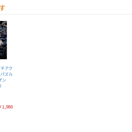
す
ガチアク
ーパズル
ザン
0
￥1,980