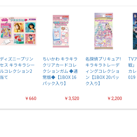
ディズニープリン
ちいかわ キラキラ
名探偵プリキュア!
TV
セス キラキラシー
クリアカードコレ
キラキラトレーデ
戦」
ルコレクション2
クションガム ◆通
ィングコレクショ
カレ
当て
常版◆【1BOX 16
ン【1BOX 20パッ
019
パック入り】
ク入り】
￥660
￥3,520
￥2,200