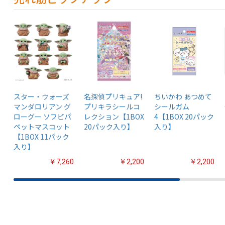
スター・ウォーズ
名探偵プリキュア!
ちいかわ あつめて
マンダロリアン グ
プリキラシールコ
シールガム
ローグー ソフビパ
レクション【1BOX
4【1BOX 20パック
ペットマスコット
20パック入り】
入り】
【1BOX 11パック
入り】
￥7,260
￥2,200
￥2,200