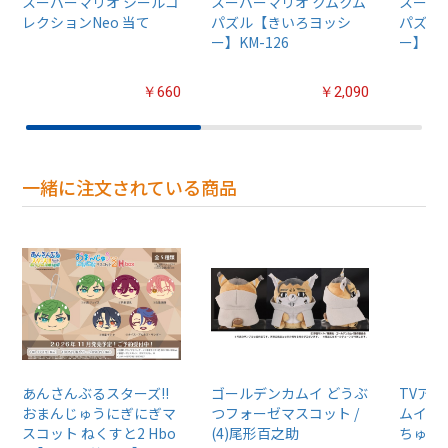
スーパーマリオ シールコ
スーパーマリオ クムクム
スーパ
レクションNeo 当て
パズル【きいろヨッシ
パズル
ー】KM-126
ー】KM-
￥660
￥2,090
一緒に注文されている商品
あんさんぶるスターズ!!
ゴールデンカムイ どうぶ
TVア
おまんじゅうにぎにぎマ
つフォーゼマスコット /
ムイ』
スコット ねくすと2 Hbo
(4)尾形百之助
ちゅるぷ