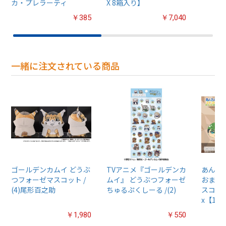
カ・プレラーティ
X 8箱入り】
￥385
￥7,040
一緒に注文されている商品
ゴールデンカムイ どうぶ
TVアニメ『ゴールデンカ
あんさん
つフォーゼマスコット /
ムイ』 どうぶつフォーゼ
おまん
(4)尾形百之助
ちゅるぷくしーる /(2)
スコット
x【1B
￥1,980
￥550