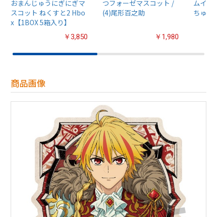
おまんじゅうにぎにぎマ
つフォーゼマスコット /
ムイ』
スコット ねくすと2 Hbo
(4)尾形百之助
ちゅるぷ
x【1BOX 5箱入り】
￥3,850
￥1,980
商品画像