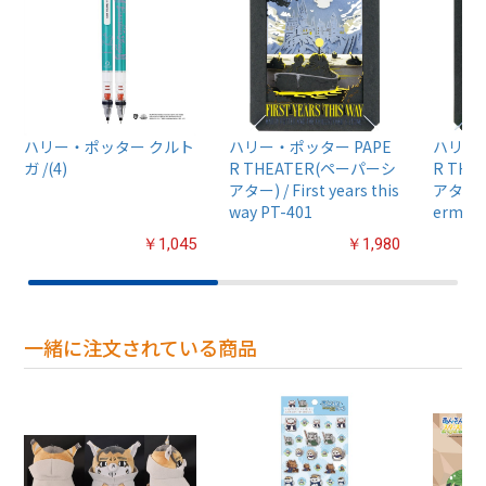
ハリー・ポッター クルト
ハリー・ポッター PAPE
ハリー・
ガ /(4)
R THEATER(ペーパーシ
R TH
アター) / First years this
アター) /
way PT-401
ermione
￥1,045
￥1,980
一緒に注文されている商品