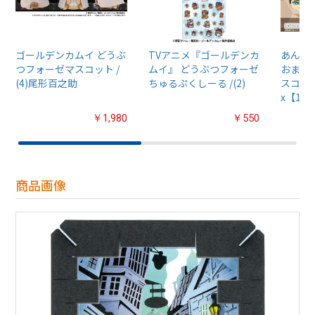
ゴールデンカムイ どうぶ
TVアニメ『ゴールデンカ
あんさん
つフォーゼマスコット /
ムイ』 どうぶつフォーゼ
おまん
(4)尾形百之助
ちゅるぷくしーる /(2)
スコット
x【1B
￥1,980
￥550
商品画像