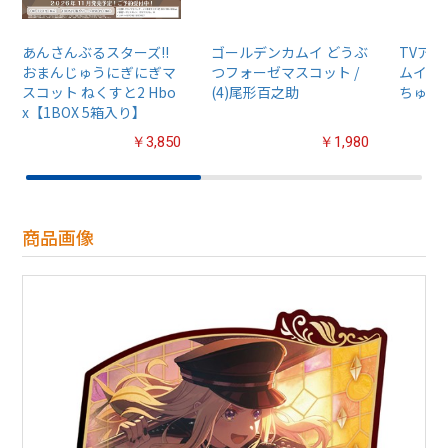
あんさんぶるスターズ!!
ゴールデンカムイ どうぶ
TVア
おまんじゅうにぎにぎマ
つフォーゼマスコット /
ムイ』
スコット ねくすと2 Hbo
(4)尾形百之助
ちゅるぷ
x【1BOX 5箱入り】
￥3,850
￥1,980
商品画像