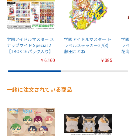
学園アイドルマスター ス
学園アイドルマスター ト
学園ア
ナップマイド Special 2
ラベルステッカー2 /(3)
ラベルス
【1BOX 16パック入り】
藤田ことね
花海咲
￥6,160
￥385
一緒に注文されている商品