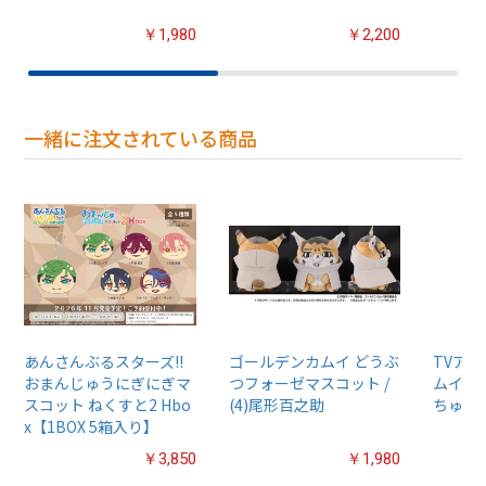
￥1,980
￥2,200
一緒に注文されている商品
あんさんぶるスターズ!!
ゴールデンカムイ どうぶ
TVア
おまんじゅうにぎにぎマ
つフォーゼマスコット /
ムイ』
スコット ねくすと2 Hbo
(4)尾形百之助
ちゅるぷ
x【1BOX 5箱入り】
￥3,850
￥1,980