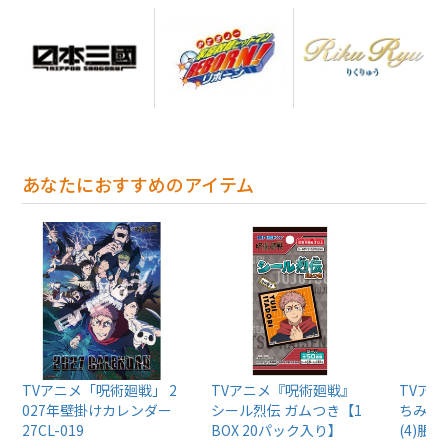
あなたにおすすめのアイテム
TVアニメ「呪術廻戦」 2
TVアニメ『呪術廻戦』
TVア
027年壁掛けカレンダー
シール烈伝 ガムつき【1
ちみけも
27CL-019
BOX 20パック入り】
(4)脹相