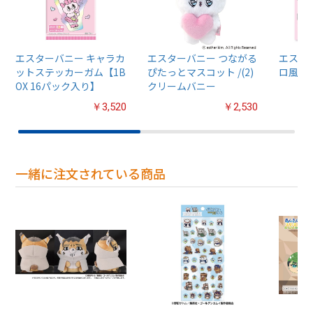
エスターバニー キャラカ
エスターバニー つながる
エスタ
ットステッカーガム【1B
ぴたっとマスコット /(2)
ロ風シ
OX 16パック入り】
クリームバニー
￥3,520
￥2,530
一緒に注文されている商品