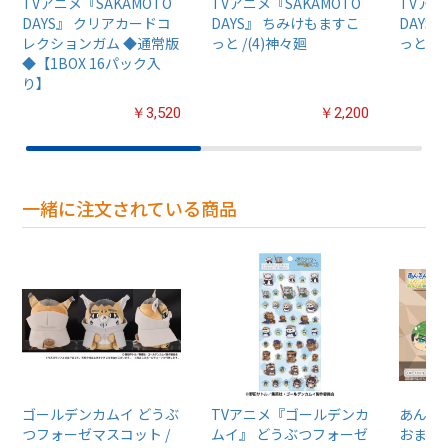
TVアニメ『SAKAMOTO
TVアニメ『SAKAMOTO
TVアニ
DAYS』 クリアカードコ
DAYS』 ちみけもますこ
DAYS
レクションガム ◆通常版
っと /(4)神々廻
っと /(
◆【1BOX 16パック入
り】
￥3,520
￥2,200
一緒に注文されている商品
ゴールデンカムイ どうぶ
TVアニメ『ゴールデンカ
あんさん
つフォーゼマスコット /
ムイ』 どうぶつフォーゼ
おまん