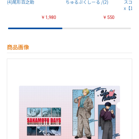
(4)尾形百之助
ちゅるぷくしーる /(2)
スコット
x【1B
￥1,980
￥550
商品画像