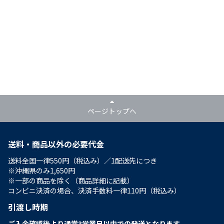
ページトップへ
送料・商品以外の必要代金
送料全国一律550円（税込み）／1配送先につき
※沖縄県のみ1,650円
※一部の商品を除く（商品詳細に記載）
コンビニ決済の場合、決済手数料一律110円（税込み）
引渡し時期
ご入金確認後より通常3営業日以内での発送となります。