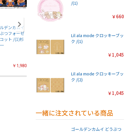
/(1)
￥660
ルデンカムイ
アニメ『僕のヒー
ちいかわ キラキラ
ちいかわ
ぶつフォーゼ
ローアカデミア』
クリアカードコレ
シールガ
Lil ala mode クロッキーブッ
コット /(1)杉
ちみけもますこっ
クションガム ◆通
4【1BO
ク /(1)
一
と /(7)轟焦凍
常版◆【1BOX 16
入り】
パック入り】
￥1,045
￥1,980
￥2,200
￥3,520
Lil ala mode クロッキーブッ
ク /(2)
￥1,045
一緒に注文されている商品
ゴールデンカムイ どうぶつ