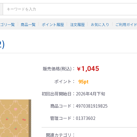
テゴリ一覧
商品一覧
ポイント履歴
注文履歴
お気に入り
ご利用ガイ
)
1,045
販売価格(税込)
￥
ポイント
95pt
初回出荷開始日
2026年4月下旬
商品コード
4970381919825
管理コード
01373602
関連カテゴリ