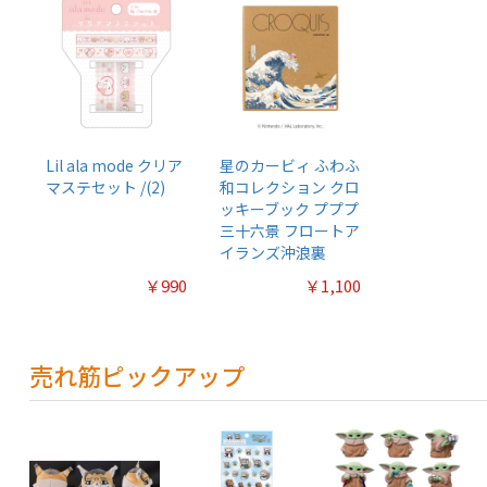
Lil ala mode クリア
星のカービィ ふわふ
マステセット /(2)
和コレクション クロ
ッキーブック プププ
三十六景 フロートア
イランズ沖浪裏
￥990
￥1,100
売れ筋ピックアップ