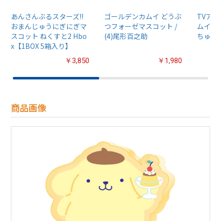
あんさんぶるスターズ!!
ゴールデンカムイ どうぶ
TVア
おまんじゅうにぎにぎマ
つフォーゼマスコット /
ムイ』
スコット ねくすと2 Hbo
(4)尾形百之助
ちゅるぷ
x【1BOX 5箱入り】
￥3,850
￥1,980
商品画像