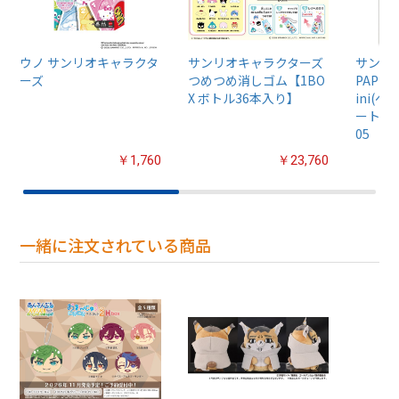
ウノ サンリオキャラクタ
サンリオキャラクターズ
サンリ
ーズ
つめつめ消しゴム【1BO
PAPER
X ボトル36本入り】
ini(
ート ミニ
05
￥1,760
￥23,760
一緒に注文されている商品