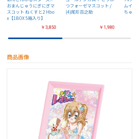
おまんじゅうにぎにぎマ
つフォーゼマスコット /
ムイ』
スコット ねくすと2 Hbo
(4)尾形百之助
ちゅるぷ
x【1BOX 5箱入り】
￥3,850
￥1,980
商品画像