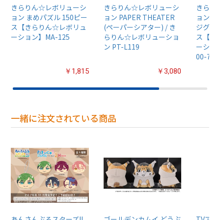
きらりん☆レボリューシ
きらりん☆レボリューシ
きらり
ョン まめパズル 150ピー
ョン PAPER THEATER
ョン 
ス【きらりん☆レボリュ
(ペーパーシアター) / き
ジグソ
ーション】MA-125
らりん☆レボリューショ
ス【き
ン PT-L119
ーショ
00-769
￥1,815
￥3,080
一緒に注文されている商品
あんさんぶるスターズ!!
ゴールデンカムイ どうぶ
TVア