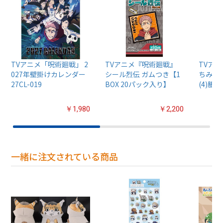
TVアニメ「呪術廻戦」 2
TVアニメ『呪術廻戦』
TVア
027年壁掛けカレンダー
シール烈伝 ガムつき【1
ちみけも
27CL-019
BOX 20パック入り】
(4)脹相
￥1,980
￥2,200
一緒に注文されている商品