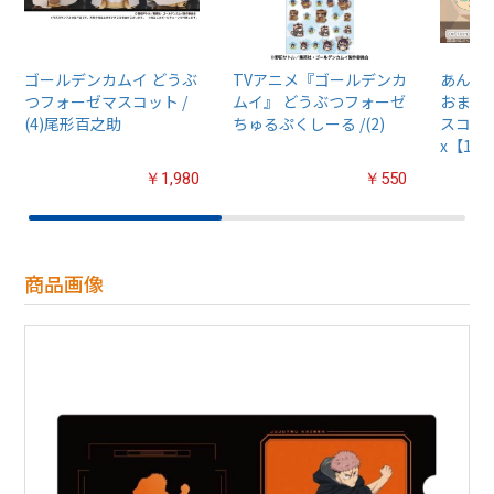
ゴールデンカムイ どうぶ
TVアニメ『ゴールデンカ
あんさん
つフォーゼマスコット /
ムイ』 どうぶつフォーゼ
おまん
(4)尾形百之助
ちゅるぷくしーる /(2)
スコット
x【1B
￥1,980
￥550
商品画像