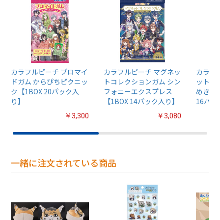
カラフルピーチ ブロマイ
カラフルピーチ マグネッ
カラフ
ドガム からぴちピクニッ
トコレクションガム シン
ットス
ク【1BOX 20パック入
フォニーエクスプレス
めきレ
り】
【1BOX 14パック入り】
16パ
￥3,300
￥3,080
一緒に注文されている商品