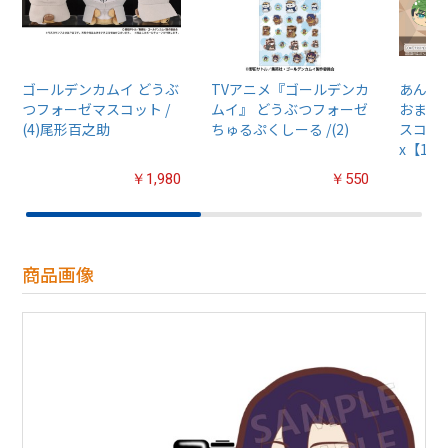
ゴールデンカムイ どうぶ
TVアニメ『ゴールデンカ
あんさん
つフォーゼマスコット /
ムイ』 どうぶつフォーゼ
おまん
(4)尾形百之助
ちゅるぷくしーる /(2)
スコット
x【1B
￥1,980
￥550
商品画像