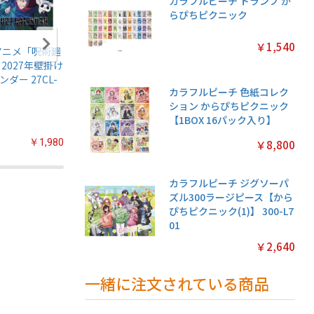
カラフルピーチ トランプ か
らぴちピクニック
￥1,540
アニメ「呪術廻
名探偵プリキュア!
ちいかわ マグネッ
鬼滅の刃
 2027年壁掛け
キラキラトレーデ
トコレクションガ
伝5 ガ
ンダー 27CL-
ィングコレクショ
ム2【1BOX 14パッ
【1BOX
カラフルピーチ 色紙コレク
ン2 ガムつき
ク入り】
入り】
ション からぴちピクニック
【1BOX 20パック
【1BOX 16パック入り】
入り】
￥1,980
￥2,200
￥3,080
￥8,800
カラフルピーチ ジグソーパ
ズル300ラージピース【から
ぴちピクニック(1)】 300-L7
01
￥2,640
一緒に注文されている商品