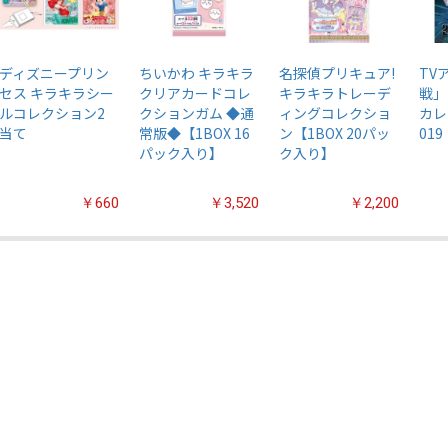
ディズニープリン
ちいかわ キラキラ
名探偵プリキュア!
TV
セス キラキラシー
クリアカードコレ
キラキラトレーデ
戦」
ルコレクション2
クションガム ◆通
ィングコレクショ
カレ
当て
常版◆【1BOX 16
ン【1BOX 20パッ
019
パック入り】
ク入り】
￥660
￥3,520
￥2,200