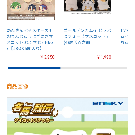
あんさんぶるスターズ!!
ゴールデンカムイ どうぶ
TVア
おまんじゅうにぎにぎマ
つフォーゼマスコット /
ムイ』
スコット ねくすと2 Hbo
(4)尾形百之助
ちゅるぷ
x【1BOX 5箱入り】
￥3,850
￥1,980
商品画像