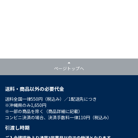
ページトップへ
送料・商品以外の必要代金
送料全国一律550円（税込み）／1配送先につき
※沖縄県のみ1,650円
※一部の商品を除く（商品詳細に記載）
コンビニ決済の場合、決済手数料一律110円（税込み）
引渡し時期
ご入金確認後より通常3営業日以内での発送となります。