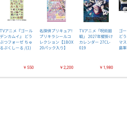
TVアニメ『ゴール
名探偵プリキュア!
TVアニメ「呪術廻
ゴー
デンカムイ』 どう
プリキラシールコ
戦」 2027年壁掛け
どう
ぶつフォーゼ ちゅ
レクション【1BOX
カレンダー 27CL-
マス
るぷくしーる /(1)
20パック入り】
019
島軍
￥550
￥2,200
￥1,980