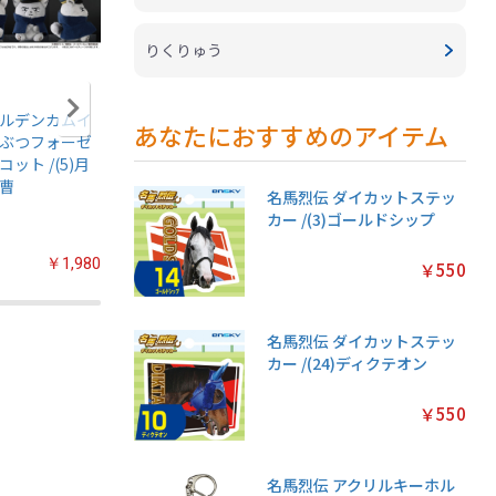
りくりゅう
ルデンカムイ
アニメ『僕のヒー
ちいかわ あつめて
ちいかわ
あなたにおすすめのアイテム
ぶつフォーゼ
ローアカデミア』
シールガム
クリアカ
コット /(5)月
ちみけもますこっ
4【1BOX 20パック
クション
曹
と /(7)轟焦凍
入り】
常版◆【1
名馬烈伝 ダイカットステッ
パック入
カー /(3)ゴールドシップ
￥1,980
￥2,200
￥2,200
￥550
名馬烈伝 ダイカットステッ
カー /(24)ディクテオン
￥550
名馬烈伝 アクリルキーホル