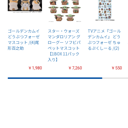
ゴールデンカムイ
スター・ウォーズ
TVアニメ『ゴール
どうぶつフォーゼ
マンダロリアン グ
デンカムイ』 どう
マスコット /(4)尾
ローグー ソフビパ
ぶつフォーゼ ちゅ
形百之助
ペットマスコット
るぷくしーる /(2)
【1BOX 11パック
入り】
￥1,980
￥7,260
￥550