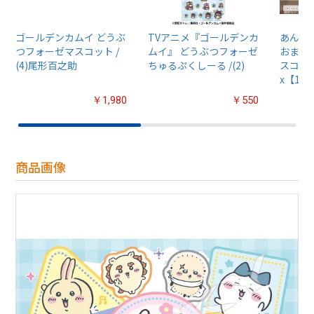
ゴールデンカムイ どうぶ
TVアニメ『ゴールデンカ
あんさん
つフォーゼマスコット /
ムイ』 どうぶつフォーゼ
おまん
(4)尾形百之助
ちゅるぷくしーる /(2)
スコット
x【1B
￥1,980
￥550
商品画像