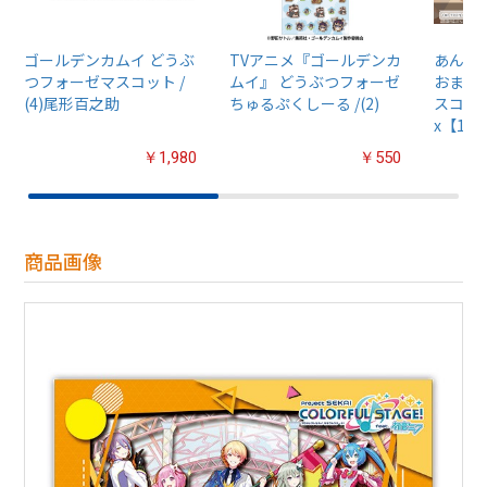
ゴールデンカムイ どうぶ
TVアニメ『ゴールデンカ
あんさん
つフォーゼマスコット /
ムイ』 どうぶつフォーゼ
おまん
(4)尾形百之助
ちゅるぷくしーる /(2)
スコット
x【1B
￥1,980
￥550
商品画像