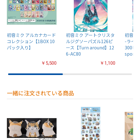
初音ミク アルカナカード
初音ミク アートクリスタ
初音ミ
コレクション【1BOX 10
ルジグソーパズル126ピ
-ライト
パック入り】
ース【Turn around】12
300ピー
6-AC80
spons
￥5,500
￥1,100
一緒に注文されている商品