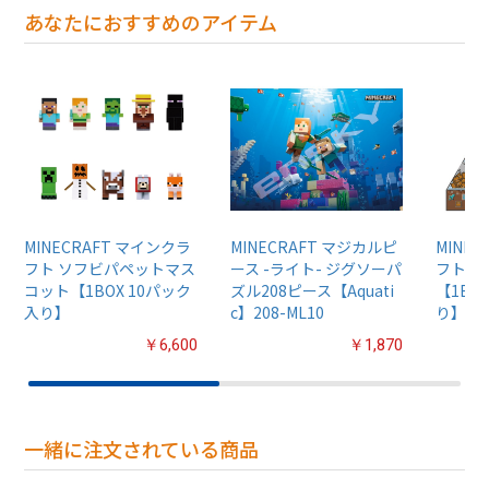
あなたにおすすめのアイテム
MINECRAFT マインクラ
MINECRAFT マジカルピ
MINE
フト ソフビパペットマス
ース -ライト- ジグソーパ
フト 
コット【1BOX 10パック
ズル208ピース【Aquati
【1BO
入り】
c】208-ML10
り】
￥6,600
￥1,870
一緒に注文されている商品