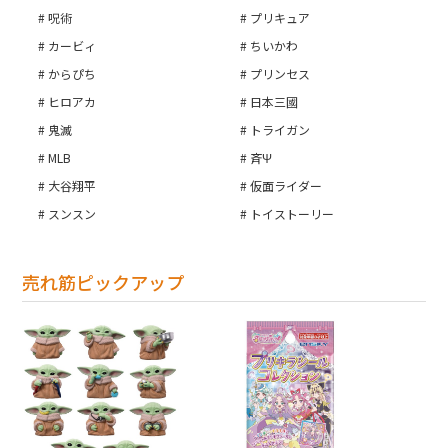
呪術
プリキュア
カービィ
ちいかわ
からぴち
プリンセス
ヒロアカ
日本三國
鬼滅
トライガン
MLB
斉Ψ
大谷翔平
仮面ライダー
スンスン
トイストーリー
売れ筋ピックアップ