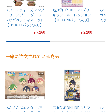
スター・ウォーズ マンダ
名探偵プリキュア! プリ
ちいか
ロリアン グローグー ソ
キラシールコレクション
ガム4【
フビパペットマスコット
【1BOX 20パック入り】
入り】
【1BOX 11パック入り】
￥7,260
￥2,200
一緒に注文されている商品
あんさんぶるスターズ!!
刀剣乱舞ONLINE クリア
ちいか