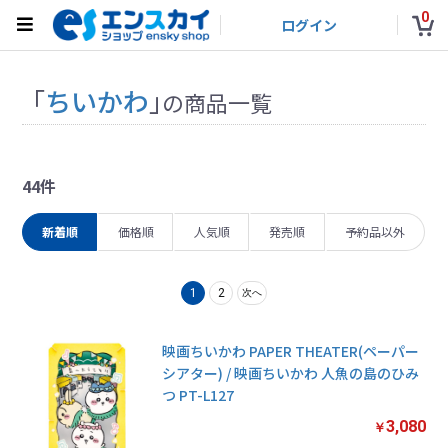
0
ログイン
「
ちいかわ
」
の商品一覧
44件
新着順
価格順
人気順
発売順
予約品以外
1
2
次へ
映画ちいかわ PAPER THEATER(ペーパー
シアター) / 映画ちいかわ 人魚の島のひみ
つ PT-L127
3,080
￥