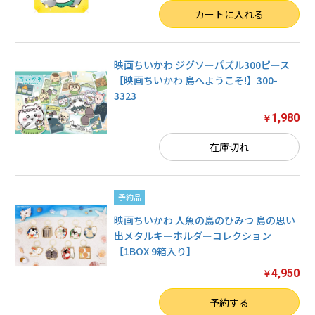
数量
カートに入れる
映画ちいかわ ジグソーパズル300ピース
【映画ちいかわ 島へようこそ!】300-
3323
1,980
￥
在庫切れ
予約品
映画ちいかわ 人魚の島のひみつ 島の思い
出メタルキーホルダーコレクション
【1BOX 9箱入り】
4,950
￥
数量
予約する