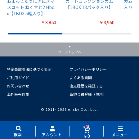
おまんじゅうにぎにぎマ
カードコレクションガム
ガム4【
スコット ねくすと2 Hbo
【1BOX 18パック入り】
入り】
x【1BOX 5箱入り】
￥3,850
￥3,960
ページトップへ
特定商取引法に基づく表示
プライバシーポリシー
ご利用ガイド
よくある質問
お問い合わせ
注文履歴を確認する
海外販売対象
新規会員登録（無料）
© 2011-
2026 ensky Co., Ltd.
0
検索
アカウント
メニュー
￥0