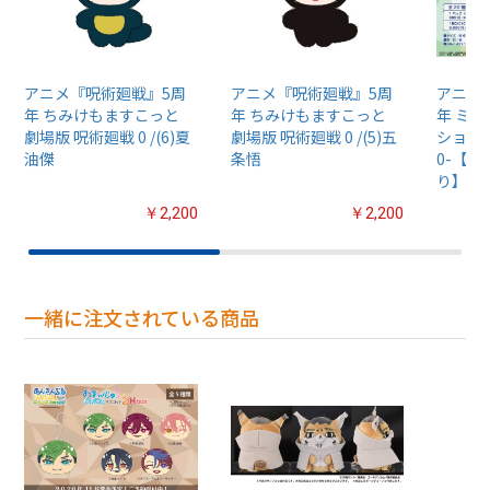
アニメ『呪術廻戦』5周
アニメ『呪術廻戦』5周
アニメ
年 ちみけもますこっと
年 ちみけもますこっと
年 ミ
劇場版 呪術廻戦 0 /(6)夏
劇場版 呪術廻戦 0 /(5)五
ション 
油傑
条悟
0-【1
り】
￥2,200
￥2,200
一緒に注文されている商品