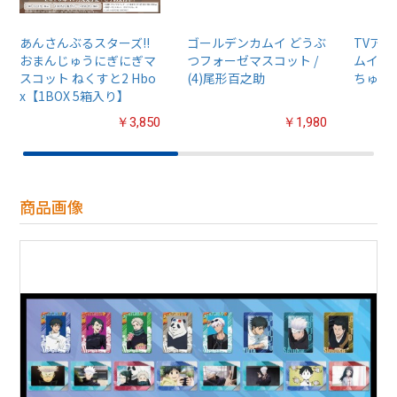
あんさんぶるスターズ!!
ゴールデンカムイ どうぶ
TVア
おまんじゅうにぎにぎマ
つフォーゼマスコット /
ムイ』
スコット ねくすと2 Hbo
(4)尾形百之助
ちゅるぷ
x【1BOX 5箱入り】
￥3,850
￥1,980
商品画像