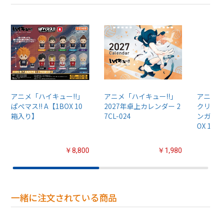
アニメ「ハイキュー!!」
アニメ「ハイキュー!!」
アニメ
ぱぺマス!! A【1BOX 10
2027年卓上カレンダー 2
クリア
箱入り】
7CL-024
ンガム5
OX 1
￥8,800
￥1,980
一緒に注文されている商品