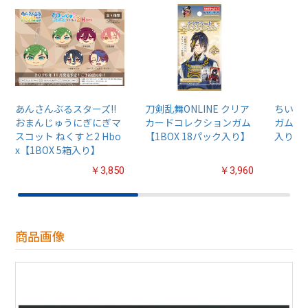
あんさんぶるスターズ!!
刀剣乱舞ONLINE クリア
ちいか
おまんじゅうにぎにぎマ
カードコレクションガム
ガム4【
スコット ねくすと2 Hbo
【1BOX 18パック入り】
入り】
x【1BOX 5箱入り】
￥3,850
￥3,960
商品画像