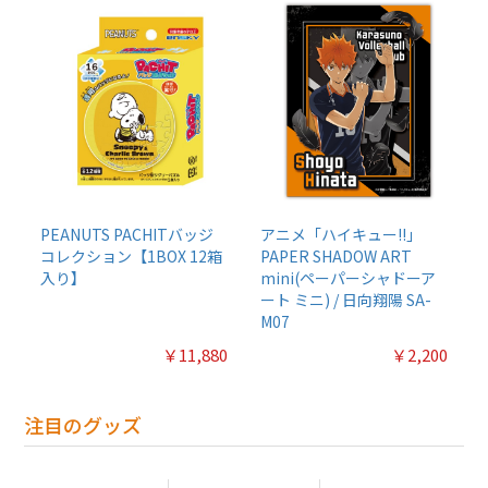
PEANUTS PACHITバッジ
アニメ「ハイキュー!!」
コレクション【1BOX 12箱
PAPER SHADOW ART
入り】
mini(ペーパーシャドーア
ート ミニ) / 日向翔陽 SA-
M07
￥11,880
￥2,200
注目のグッズ