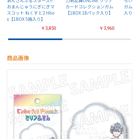
あんさんぶるスターズ!!
刀剣乱舞ONLINE クリア
ちいか
おまんじゅうにぎにぎマ
カードコレクションガム
ガム4【
スコット ねくすと2 Hbo
【1BOX 18パック入り】
入り】
x【1BOX 5箱入り】
￥3,850
￥3,960
商品画像