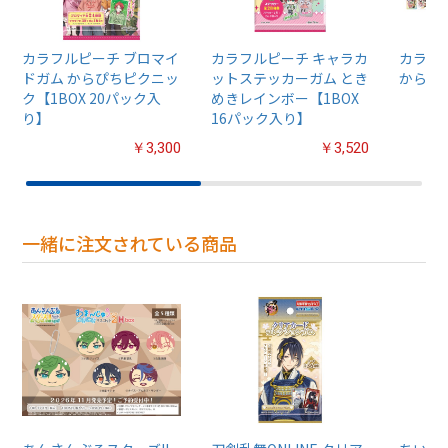
カラフルピーチ ブロマイ
カラフルピーチ キャラカ
カラフ
ドガム からぴちピクニッ
ットステッカーガム とき
からぴ
ク【1BOX 20パック入
めきレインボー【1BOX
り】
16パック入り】
￥3,300
￥3,520
一緒に注文されている商品