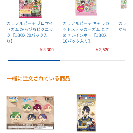
カラフルピーチ ブロマイ
カラフルピーチ キャラカ
カラフ
ドガム からぴちピクニッ
ットステッカーガム とき
からぴ
ク【1BOX 20パック入
めきレインボー【1BOX
り】
16パック入り】
￥3,300
￥3,520
一緒に注文されている商品