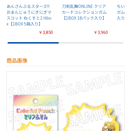
あんさんぶるスターズ!!
刀剣乱舞ONLINE クリア
ちいか
おまんじゅうにぎにぎマ
カードコレクションガム
ガム4【
スコット ねくすと2 Hbo
【1BOX 18パック入り】
入り】
x【1BOX 5箱入り】
￥3,850
￥3,960
商品画像