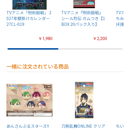
TVアニメ「呪術廻戦」 2
TVアニメ『呪術廻戦』
TVア
027年壁掛けカレンダー
シール烈伝 ガムつき【1
ちみけも
27CL-019
BOX 20パック入り】
(4)脹相
￥1,980
￥2,200
一緒に注文されている商品
あんさんぶるスターズ!!
刀剣乱舞ONLINE クリア
ちいか