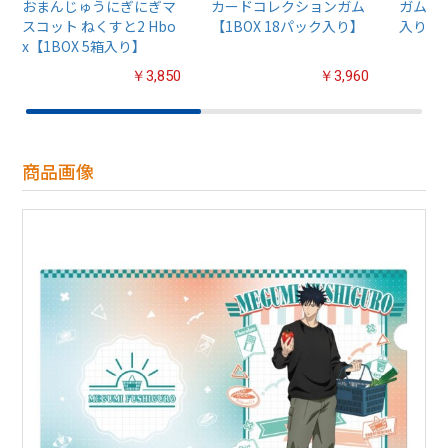
おまんじゅうにぎにぎマ
カードコレクションガム
ガム4【
スコット ねくすと2 Hbo
【1BOX 18パック入り】
入り】
x【1BOX 5箱入り】
￥3,850
￥3,960
商品画像