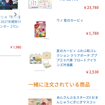
￥23,760
アニメ「呪術廻
名探偵プリキュア!
ちいかわ マグネッ
鬼滅の刃
ウノ 星のカービィ
 2027年壁掛け
キラキラトレーデ
トコレクションガ
伝5 ガ
ンダー 27CL-
ィングコレクショ
ム2【1BOX 14パッ
【1BOX
ン2 ガムつき
ク入り】
入り】
￥1,760
【1BOX 20パック
入り】
￥1,980
￥2,200
￥3,080
星のカービィ ふわふ和コレ
クション クリアポーチ ププ
プ三十六景 フロートアイラ
ンズ沖浪裏
￥2,530
一緒に注文されている商品
あんさんぶるスターズ!! おま
んじゅうにぎにぎマスコッ