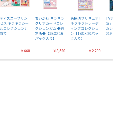
ディズニープリン
ちいかわ キラキラ
名探偵プリキュア!
TV
セス キラキラシー
クリアカードコレ
キラキラトレーデ
戦」
ルコレクション2
クションガム ◆通
ィングコレクショ
カレ
当て
常版◆【1BOX 16
ン【1BOX 20パッ
019
パック入り】
ク入り】
￥660
￥3,520
￥2,200