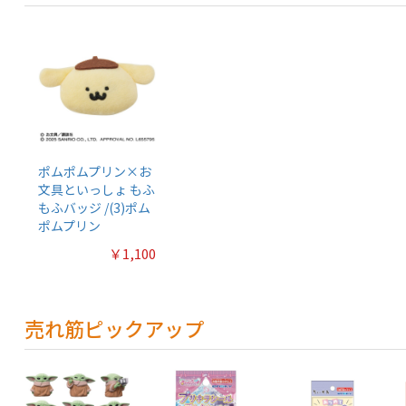
ポムポムプリン×お
文具といっしょ もふ
もふバッジ /(3)ポム
ポムプリン
￥1,100
売れ筋ピックアップ