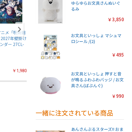
ゆらゆらお文具さんぬいぐ
るみ
￥3,850
アニメ「呪術廻
名探偵プリキュア!
ちいかわ マグネッ
鬼滅の刃
お文具といっしょ マシュマ
 2027年壁掛け
キラキラトレーデ
トコレクションガ
伝5 ガ
ロシール /(2)
ンダー 27CL-
ィングコレクショ
ム2【1BOX 14パッ
【1BOX
ン2 ガムつき
ク入り】
入り】
￥495
【1BOX 20パック
入り】
￥1,980
￥2,200
￥3,080
お文具といっしょ 押すと音
が鳴るふわふわバッジ / お文
具さん(ばぶんぐ)
￥990
一緒に注文されている商品
あんさんぶるスターズ!! おま