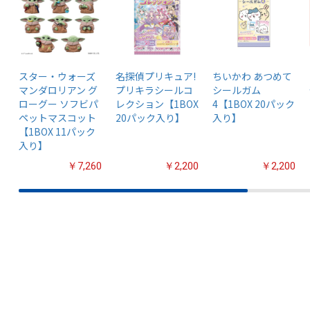
スター・ウォーズ
名探偵プリキュア!
ちいかわ あつめて
マンダロリアン グ
プリキラシールコ
シールガム
ローグー ソフビパ
レクション【1BOX
4【1BOX 20パック
ペットマスコット
20パック入り】
入り】
【1BOX 11パック
入り】
￥7,260
￥2,200
￥2,200