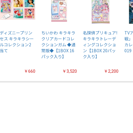
ディズニープリン
ちいかわ キラキラ
名探偵プリキュア!
TV
セス キラキラシー
クリアカードコレ
キラキラトレーデ
戦」
ルコレクション2
クションガム ◆通
ィングコレクショ
カレ
当て
常版◆【1BOX 16
ン【1BOX 20パッ
019
パック入り】
ク入り】
￥660
￥3,520
￥2,200